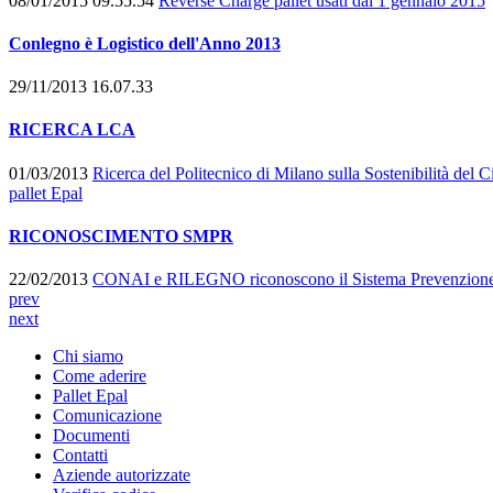
08/01/2015 09.55.54
Reverse Charge pallet usati dal 1 gennaio 2015
Conlegno è Logistico dell'Anno 2013
29/11/2013 16.07.33
RICERCA LCA
01/03/2013
Ricerca del Politecnico di Milano sulla Sostenibilità del Ci
pallet Epal
RICONOSCIMENTO SMPR
22/02/2013
CONAI e RILEGNO riconoscono il Sistema Prevenzione 
prev
next
Chi siamo
Come aderire
Pallet Epal
Comunicazione
Documenti
Contatti
Aziende autorizzate